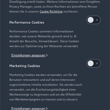
Einwilligung erteilt haben. Weitere Informationen zum Ensighten
Modelle
Privacy Manager, sowie zu Ihren Rechten als betroffene Person
können Sie in unserer
Cookie Richtlinie
nachlesen.
Kaufen & leasen
Alle Modelle
Performance Cookies
Modelle vergleichen
Service & Zubehör
Performance Cookies sammeln Informationen
Neuwagensuche
darüber, wie unsere Webseite genutzt wird (z. B.
Elektromodelle
Anzahl der Besuche, Verweildauer). Diese Cookies
Gebrauchtwagensuche
Support
werden zur Optimierung der Webseite verwendet.
Saisonale Angebote
Plug-in-Hybride
Gebrauchtwagen
Einstellungen anpassen
Audi Services
Über Audi
Kundenservice
Finanzierung
Marketing Cookies
Garantie
Händlersuche
Aktionen & Angebote
Unternehmen
Marketing Cookies werden verwendet, um für die
Audi digital services
Benutzer relevantere und auf deren Interessen
Audi Code
Geschäftskunden
Karriere
zugeschnittene Inhalte anzubieten. Sie werden auch
myAudi
verwendet, um die Erscheinungshäufigkeit einer
Häufige Fragen (FAQ)
Investor Relations
Werbeanzeige zu begrenzen und um die Effektivität
© 2026 AUDI AG. Alle Rechte vorbehalten
von Werbekampagnen zu messen und zu steuern.
Audi Online Beratung
Presse & Media Center
Impressum
Rechtliches
Hinweisgebersystem
Einstellungen anpassen
Online-Terminvereinbarung