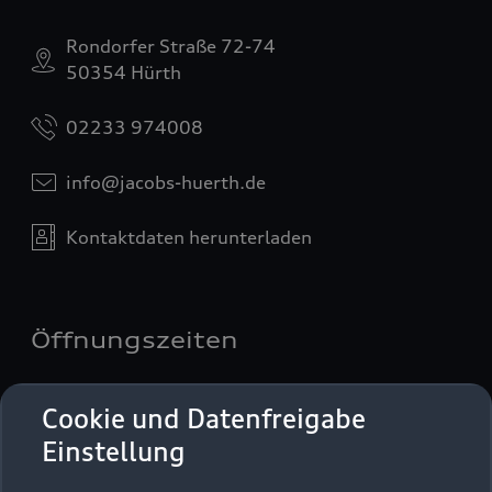
Rondorfer Straße 72-74
50354 Hürth
02233 974008
info@jacobs-huerth.de
Kontaktdaten herunterladen
Öffnungszeiten
Cookie und Datenfreigabe
Service
Einstellung
Geöffnet bis
17:30