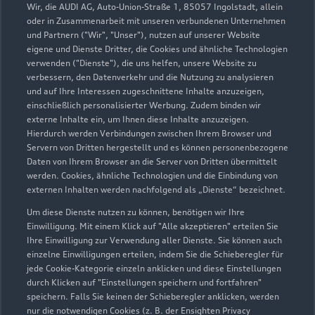
Wir, die AUDI AG, Auto-Union-Straße 1, 85057 Ingolstadt, allein
Teile- & Zubehörverkauf
oder in Zusammenarbeit mit unseren verbundenen Unternehmen
Geöffnet bis
17:30
und Partnern ("Wir", "Unser"), nutzen auf unserer Website
eigene und Dienste Dritter, die Cookies und ähnliche Technologien
verwenden ("Dienste"), die uns helfen, unsere Website zu
24-Stunden Notdienst erreichbar unter Tel.: 02233
verbessern, den Datenverkehr und die Nutzung zu analysieren
97400-8
und auf Ihre Interessen zugeschnittene Inhalte anzuzeigen,
einschließlich personalisierter Werbung. Zudem binden wir
externe Inhalte ein, um Ihnen diese Inhalte anzuzeigen.
Hierdurch werden Verbindungen zwischen Ihrem Browser und
Servern von Dritten hergestellt und es können personenbezogene
Daten von Ihrem Browser an die Server von Dritten übermittelt
werden. Cookies, ähnliche Technologien und die Einbindung von
externen Inhalten werden nachfolgend als „Dienste“ bezeichnet.
Um diese Dienste nutzen zu können, benötigen wir Ihre
Einwilligung. Mit einem Klick auf "Alle akzeptieren" erteilen Sie
Ihre Einwilligung zur Verwendung aller Dienste. Sie können auch
einzelne Einwilligungen erteilen, indem Sie die Schieberegler für
jede Cookie-Kategorie einzeln anklicken und diese Einstellungen
durch Klicken auf "Einstellungen speichern und fortfahren"
speichern. Falls Sie keinen der Schieberegler anklicken, werden
nur die notwendigen Cookies (z. B. der Ensighten Privacy