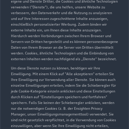
eigene und Dienste Dritter, die Cookies und ähnliche Technologien
verwenden ("Dienste"), die uns helfen, unsere Website zu
02233 974008
verbessern, den Datenverkehr und die Nutzung zu analysieren
und auf Ihre Interessen zugeschnittene Inhalte anzuzeigen,
einschließlich personalisierter Werbung. Zudem binden wir
info@jacobs-huerth.de
externe Inhalte ein, um Ihnen diese Inhalte anzuzeigen.
Hierdurch werden Verbindungen zwischen Ihrem Browser und
Kontaktdaten herunterladen
Servern von Dritten hergestellt und es können personenbezogene
Daten von Ihrem Browser an die Server von Dritten übermittelt
werden. Cookies, ähnliche Technologien und die Einbindung von
externen Inhalten werden nachfolgend als „Dienste“ bezeichnet.
Öffnungszeiten
Um diese Dienste nutzen zu können, benötigen wir Ihre
Einwilligung. Mit einem Klick auf "Alle akzeptieren" erteilen Sie
Ihre Einwilligung zur Verwendung aller Dienste. Sie können auch
einzelne Einwilligungen erteilen, indem Sie die Schieberegler für
Service
jede Cookie-Kategorie einzeln anklicken und diese Einstellungen
Geschlossen
,
öffnet am
Montag 07:00
durch Klicken auf "Einstellungen speichern und fortfahren"
speichern. Falls Sie keinen der Schieberegler anklicken, werden
nur die notwendigen Cookies (z. B. der Ensighten Privacy
Teile- & Zubehörverkauf
Manager, unser Einwilligungsmanagementtool) verwendet. Sie
Geschlossen
,
öffnet am
Montag 07:00
sind nicht gesetzlich verpflichtet, in die Verwendung von Cookies
einzuwilligen, aber wenn Sie Ihre Einwilligung nicht erteilen,